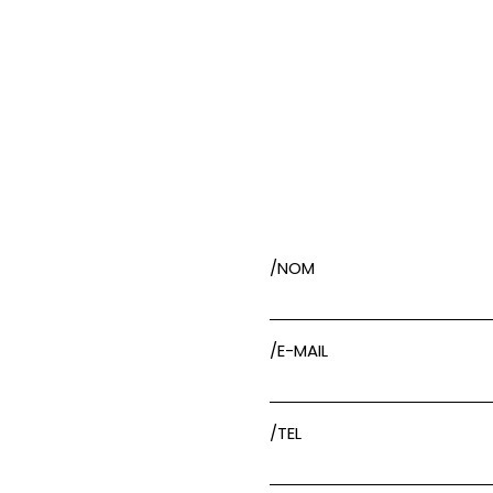
/NOM
/E-MAIL
/TEL